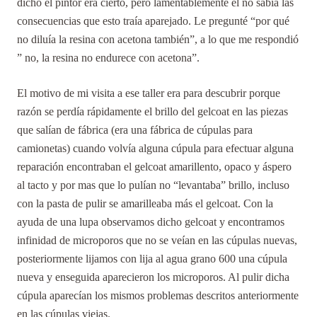
dicho el pintor era cierto, pero lamentablemente el no sabia las
consecuencias que esto traía aparejado. Le pregunté “por qué
no diluía la resina con acetona también”, a lo que me respondió
” no, la resina no endurece con acetona”.
El motivo de mi visita a ese taller era para descubrir porque
razón se perdía rápidamente el brillo del gelcoat en las piezas
que salían de fábrica (era una fábrica de cúpulas para
camionetas) cuando volvía alguna cúpula para efectuar alguna
reparación encontraban el gelcoat amarillento, opaco y áspero
al tacto y por mas que lo pulían no “levantaba” brillo, incluso
con la pasta de pulir se amarilleaba más el gelcoat. Con la
ayuda de una lupa observamos dicho gelcoat y encontramos
infinidad de microporos que no se veían en las cúpulas nuevas,
posteriormente lijamos con lija al agua grano 600 una cúpula
nueva y enseguida aparecieron los microporos. Al pulir dicha
cúpula aparecían los mismos problemas descritos anteriormente
en las cúpulas viejas.